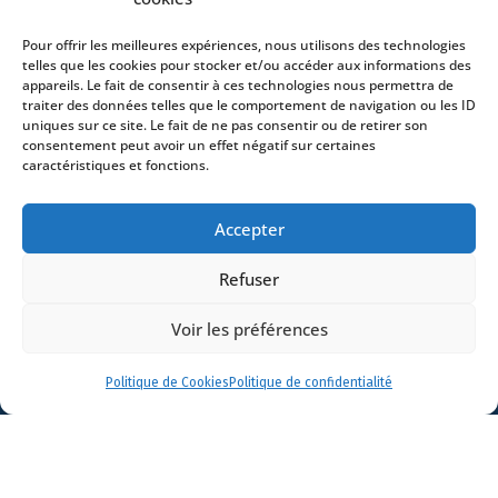
Avocats
Actualités
Pour offrir les meilleures expériences, nous utilisons des technologies
telles que les cookies pour stocker et/ou accéder aux informations des
Contact
appareils. Le fait de consentir à ces technologies nous permettra de
traiter des données telles que le comportement de navigation ou les ID
uniques sur ce site. Le fait de ne pas consentir ou de retirer son
consentement peut avoir un effet négatif sur certaines
caractéristiques et fonctions.
- 4 square Édouard VII – 75009 Paris – France –
+33 (0)1 53 76 91 00
- 15 quai Lamandé –
Accepter
76600 Le Havre – France –
+33 (0)2 35 22 18 88
3 boulevard de Louvain – 13008 Marseille – France –
Refuser
+33 (0)4 86 68 49 14
- 148 rue Sainte-
Catherine – 33000 Bordeaux – France -
Voir les préférences
+33 (0)5 40 25 69 11
- Rue de Chantepoulet 10 -
1201 Genève – Suisse - +33 (0)1 53 76 91 00
Politique de Cookies
Politique de confidentialité
Dionysou 2 – Kifissia – Athens 14562
Greece
- +30 211 1078 500
- 3 Lloyds
Avenue – London – EC3N 3DS – UK –
+44 203 6959722