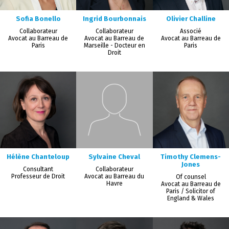
Sofia Bonello
Ingrid Bourbonnais
Olivier Challine
Collaborateur
Collaborateur
Associé
Avocat au Barreau de
Avocat au Barreau de
Avocat au Barreau de
Paris
Marseille - Docteur en
Paris
Droit
Hélène Chanteloup
Sylvaine Cheval
Timothy Clemens-
Jones
Consultant
Collaborateur
Professeur de Droit
Avocat au Barreau du
Of counsel
Havre
Avocat au Barreau de
Paris / Solicitor of
England & Wales