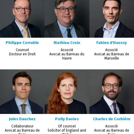
Philippe Corruble
Mathieu Croix
Fabien d'Haussy
Counsel
Associé
Associé
Docteur en Droit
Avocat au Barreau du
Avocat au Barreau de
Havre
Marseille
Jules Dauchez
Polly Davies
Charles de Corbière
Collaborateur
Of counsel
Associé
Avocat au Barreau de
Solicitor of England and
Avocat au Barreau de