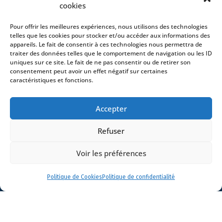
cookies
Avocats
Bureaux
Pour offrir les meilleures expériences, nous utilisons des technologies
Avocats
telles que les cookies pour stocker et/ou accéder aux informations des
appareils. Le fait de consentir à ces technologies nous permettra de
Actualités
traiter des données telles que le comportement de navigation ou les ID
uniques sur ce site. Le fait de ne pas consentir ou de retirer son
Contact
consentement peut avoir un effet négatif sur certaines
caractéristiques et fonctions.
Accepter
- 4 square Édouard VII – 75009 Paris – France –
Refuser
+33 (0)1 53 76 91 00
- 15 quai Lamandé –
76600 Le Havre – France –
+33 (0)2 35 22 18 88
Voir les préférences
3 boulevard de Louvain – 13008 Marseille – France –
+33 (0)4 86 68 49 14
- 148 rue Sainte-
Politique de Cookies
Politique de confidentialité
Catherine – 33000 Bordeaux – France -
+33 (0)5 40 25 69 11
- Rue de Chantepoulet 10 -
1201 Genève – Suisse - +33 (0)1 53 76 91 00
Dionysou 2 – Kifissia – Athens 14562
Greece
- +30 211 1078 500
- 3 Lloyds