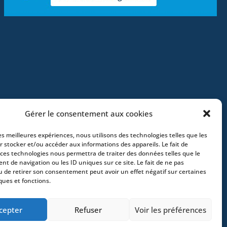
Gérer le consentement aux cookies
les meilleures expériences, nous utilisons des technologies telles que les
r stocker et/ou accéder aux informations des appareils. Le fait de
 ces technologies nous permettra de traiter des données telles que le
t de navigation ou les ID uniques sur ce site. Le fait de ne pas
e – France –
+33 (0)2 35 22 18 88
3 boulevard
u de retirer son consentement peut avoir un effet négatif sur certaines
ques et fonctions.
x – France -
+33 (0)5 40 25 69 11
- Rue de
Greece
- +30 211 1078 500
- 3 Lloyds
cepter
Refuser
Voir les préférences