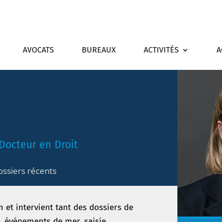
AVOCATS
BUREAUX
ACTIVITÉS
A
Docteur en Droit
ossiers récents
m et intervient tant des dossiers de
, événements de mer, saisie