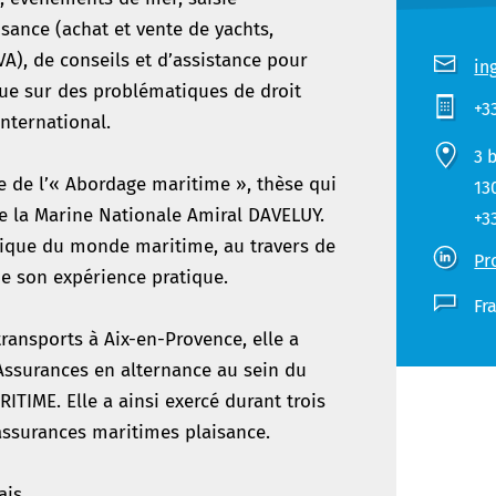
sance (achat et vente de yachts,
A), de conseils et d’assistance pour
in
que sur des problématiques de droit
+3
nternational.
3 
me de l’« Abordage maritime », thèse qui
13
 la Marine Nationale Amiral DAVELUY.
+3
tique du monde maritime, au travers de
Pr
e son expérience pratique.
Fr
ransports à Aix-en-Provence, elle a
Assurances en alternance au sein du
IME. Elle a ainsi exercé durant trois
 assurances maritimes plaisance.
ais.