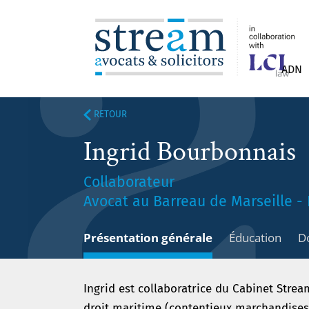
ADN
RETOUR
Ingrid Bourbonnais
Collaborateur
Avocat au Barreau de Marseille - 
Présentation générale
Éducation
D
Ingrid est collaboratrice du Cabinet Strea
droit maritime (contentieux marchandises