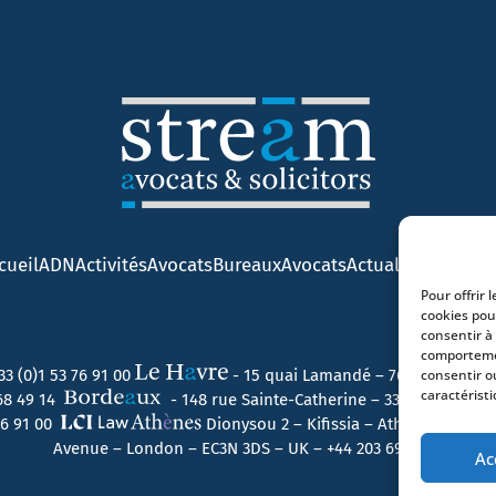
cueil
ADN
Activités
Avocats
Bureaux
Avocats
Actualités
Contact
Pour offrir 
cookies pou
consentir à
comportemen
33 (0)1 53 76 91 00
- 15 quai Lamandé – 76600 Le Havr
consentir o
caractéristi
 68 49 14
- 148 rue Sainte-Catherine – 33000 Bordeau
 76 91 00
Dionysou 2 – Kifissia – Athens 14562 
Avenue – London – EC3N 3DS – UK –
+44 203 6959722
Ac