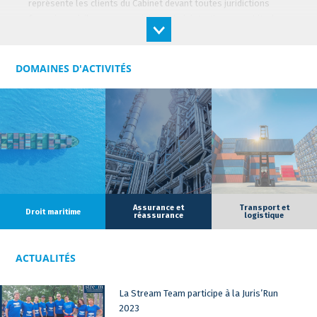
représente les clients du Cabinet devant toutes juridictions
françaises civiles, commerciales, administratives ou arbitrales.
Il a une grande expérience pour la gestion et le suivi d’affaires
relevant du droit des transports maritimes, terrestres et
DOMAINES D'ACTIVITÉS
ferroviaires, de la commission de transport, l’assurance
transport, ainsi que les dommages ou pollutions aux
marchandises. Son expérience porte également sur les
contentieux liés aux risques industriels et les préjudices
corporels. Patrick est diplômé Médiateur et il intervient
régulièrement lors de la négociation d’accords
transactionnels.
Patrick est reconnu parmi les meilleurs avocats selon le guide
Assurance et
Transport et
Droit maritime
réassurance
logistique
Décideurs Juridiques 2025 dans les catégories Sinistres et
Transport Terrestre - Risque Industriels & Contentieux de la
Responsabilité.
ACTUALITÉS
La Stream Team participe à la Juris’Run
2023