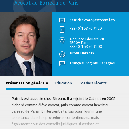
Avocat au Barreau de Paris
patrick.evrard@stream.law
+33 (0)1 53 76 91 20
4 square Édouard VII
75009 Paris
+33 (0)1 53 76 91 00
Profil LinkedIn
Français,
Anglais
Espagnol
Présentation générale
Éducation
Dossiers récents
Patrick est associé chez Stream. Il a rejoint le Cabinet en 2005
d’abord comme élève avocat, puis comme avocat inscrit au
barreau de Paris. Il intervient à la fois pour fournir une
assistance dans les procédures contentieuses, mais
également pour des conseils juridiques. Il assiste et