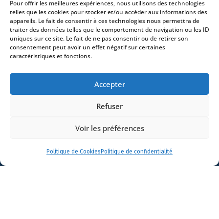
Pour offrir les meilleures expériences, nous utilisons des technologies
Avocats
telles que les cookies pour stocker et/ou accéder aux informations des
appareils. Le fait de consentir à ces technologies nous permettra de
Actualités
traiter des données telles que le comportement de navigation ou les ID
Contact
uniques sur ce site. Le fait de ne pas consentir ou de retirer son
consentement peut avoir un effet négatif sur certaines
caractéristiques et fonctions.
Accepter
- 4 square Édouard VII – 75009 Paris – France –
Refuser
+33 (0)1 53 76 91 00
- 15 quai Lamandé –
76600 Le Havre – France –
+33 (0)2 35 22 18 88
Voir les préférences
3 boulevard de Louvain – 13008 Marseille – France –
+33 (0)4 86 68 49 14
- 148 rue Sainte-
Catherine – 33000 Bordeaux – France -
Politique de Cookies
Politique de confidentialité
+33 (0)5 40 25 69 11
- Rue de Chantepoulet 10 -
1201 Genève – Suisse - +33 (0)1 53 76 91 00
Dionysou 2 – Kifissia – Athens 14562
Greece
- +30 211 1078 500
- 3 Lloyds
Avenue – London – EC3N 3DS – UK –
+44 203 6959722