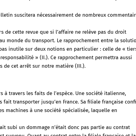
bulletin suscitera nécessairement de nombreux commentai
 de cette revue que si l’affaire ne relève pas du droit
e au monde du transport. Le rapprochement entre la soluti
as inutile sur deux notions en particulier : celle de « tier
de responsabilité » (II.). Ce rapprochement permettra aussi
de cet arrêt sur notre matière (III.).
s à travers les faits de l’espèce. Une société italienne,
fait transporter jusqu’en France. Sa filiale française conf
s machines à une société spécialisée, laquelle en
vait subi un dommage n’était donc pas partie au contrat
 survenu. Quant au contrat entre la filiale française et la