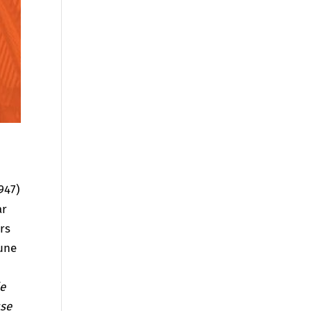
947)
ar
ers
 une
ie
use