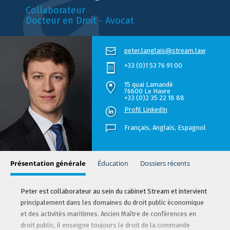
Collaborateur
Docteur en Droit - Avocat
peter.langlais@stream.law
+33 (0)1 53 76 91 00
15 quai Lamandé
76600 Le Havre
+33 (0)2 35 22 18 88
Profil LinkedIn
Français,
Anglais
Espagnol
Présentation générale
Éducation
Dossiers récents
Peter est collaborateur au sein du cabinet Stream et intervient
principalement dans les domaines du droit public économique
et des activités maritimes. Ancien Maître de conférences en
droit public, il enseigne toujours le droit de la commande