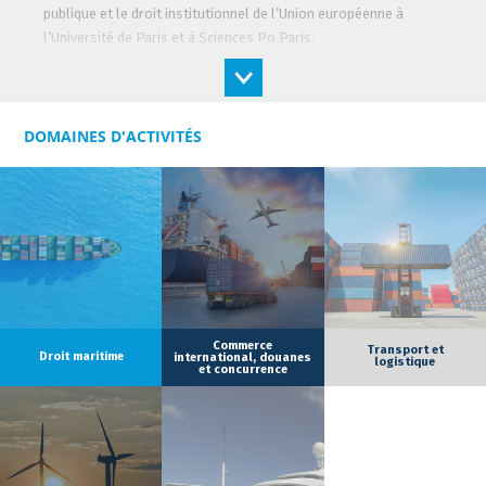
publique et le droit institutionnel de l’Union européenne à
l’Université de Paris et à Sciences Po Paris.
Droit public économique
Peter a développé une expertise (conseil et contentieux) en
matière de domanialité publique et de commande publique, en
DOMAINES D'ACTIVITÉS
particulier dans le secteur des activités portuaires et offshore,
ainsi que dans le secteur des transports maritimes et fluviaux.
Pêches
Peter travaille régulièrement avec des armements de pêche et
des organisations de producteurs. A ce titre, il est sollicité
pour toute question ou litige ayant trait aux licences,
autorisations et antériorités de pêche, sanctions
Commerce
administratives, relations avec les autorités et les
Transport et
Droit maritime
international, douanes
logistique
et concurrence
organisations professionnelles, événements de mer et plus
largement aux politiques maritimes de l’Union européenne
(pêches, transports, sécurité/sûreté).
Droit commercial