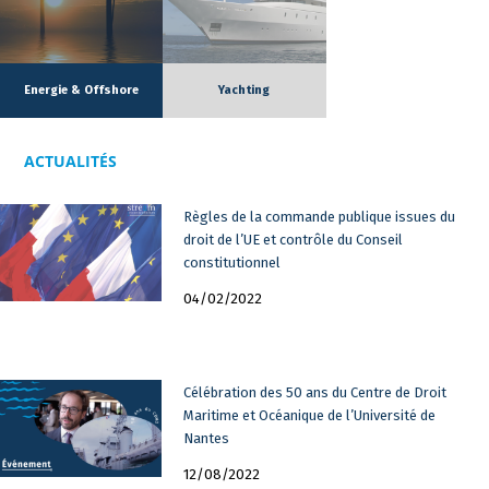
Peter assiste et représente les clients du cabinet dans les
litiges liés à la construction navale, aux abordages, aux pertes
de marchandises et autres fortunes de mer.
Energie & Offshore
Yachting
ACTUALITÉS
Règles de la commande publique issues du
droit de l’UE et contrôle du Conseil
constitutionnel
04/02/2022
Célébration des 50 ans du Centre de Droit
Maritime et Océanique de l’Université de
Nantes
12/08/2022