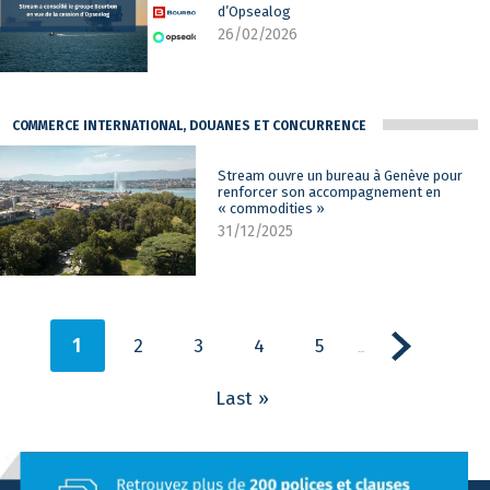
d’Opsealog
26/02/2026
COMMERCE INTERNATIONAL, DOUANES ET CONCURRENCE
Stream ouvre un bureau à Genève pour
renforcer son accompagnement en
« commodities »
31/12/2025
1
2
3
4
5
...
Last »